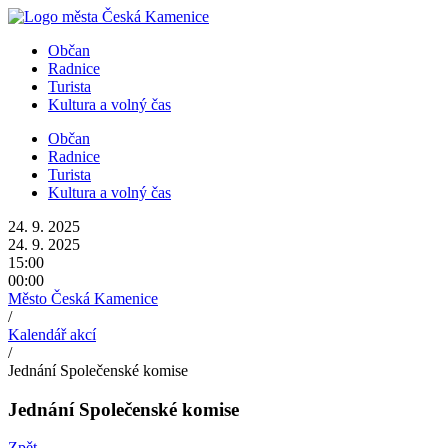
Přejít
k
Občan
obsahu
Radnice
Turista
Kultura a volný čas
Občan
Radnice
Turista
Kultura a volný čas
24. 9. 2025
24. 9. 2025
15:00
00:00
Město Česká Kamenice
/
Kalendář akcí
/
Jednání Společenské komise
Jednání Společenské komise
Zpět