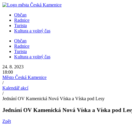
Přejít
k
Občan
obsahu
Radnice
Turista
Kultura a volný čas
Občan
Radnice
Turista
Kultura a volný čas
24. 8. 2023
18:00
Město Česká Kamenice
/
Kalendář akcí
/
Jednání OV Kamenická Nová Víska a Víska pod Lesy
Jednání OV Kamenická Nová Víska a Víska pod Les
Zpět