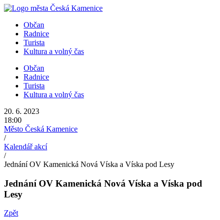
Přejít
k
Občan
obsahu
Radnice
Turista
Kultura a volný čas
Občan
Radnice
Turista
Kultura a volný čas
20. 6. 2023
18:00
Město Česká Kamenice
/
Kalendář akcí
/
Jednání OV Kamenická Nová Víska a Víska pod Lesy
Jednání OV Kamenická Nová Víska a Víska pod
Lesy
Zpět