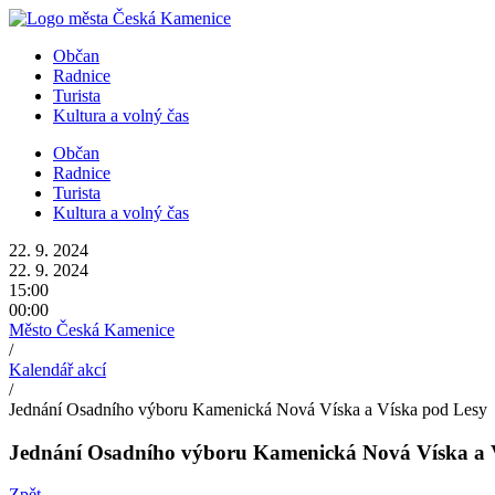
Přejít
k
Občan
obsahu
Radnice
Turista
Kultura a volný čas
Občan
Radnice
Turista
Kultura a volný čas
22. 9. 2024
22. 9. 2024
15:00
00:00
Město Česká Kamenice
/
Kalendář akcí
/
Jednání Osadního výboru Kamenická Nová Víska a Víska pod Lesy
Jednání Osadního výboru Kamenická Nová Víska a 
Zpět