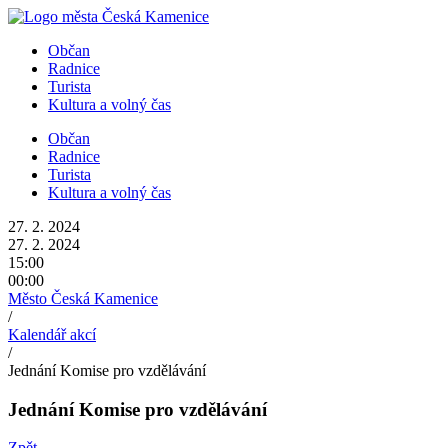
Přejít
k
Občan
obsahu
Radnice
Turista
Kultura a volný čas
Občan
Radnice
Turista
Kultura a volný čas
27. 2. 2024
27. 2. 2024
15:00
00:00
Město Česká Kamenice
/
Kalendář akcí
/
Jednání Komise pro vzdělávání
Jednání Komise pro vzdělávání
Zpět