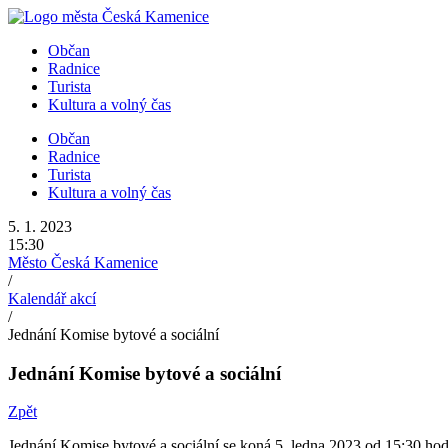
Přejít
k
Občan
obsahu
Radnice
Turista
Kultura a volný čas
Občan
Radnice
Turista
Kultura a volný čas
5. 1. 2023
15:30
Město Česká Kamenice
/
Kalendář akcí
/
Jednání Komise bytové a sociální
Jednání Komise bytové a sociální
Zpět
Jednání Komise bytové a sociální se koná 5. ledna 2023 od 15:30 hod