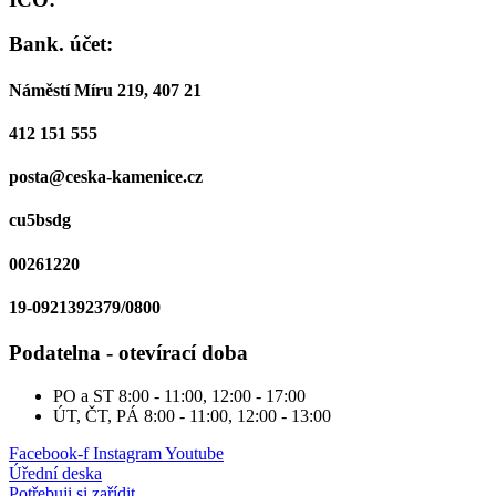
Bank. účet:
Náměstí Míru 219, 407 21
412 151 555
posta@ceska-kamenice.cz
cu5bsdg
00261220
19-0921392379/0800
Podatelna - otevírací doba
PO a ST
8:00 - 11:00, 12:00 - 17:00
ÚT, ČT, PÁ
8:00 - 11:00, 12:00 - 13:00
Facebook-f
Instagram
Youtube
Úřední deska
Potřebuji si zařídit...