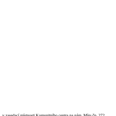
. v zasedací místnosti Komunitního centra na nám. Míru čp. 272.