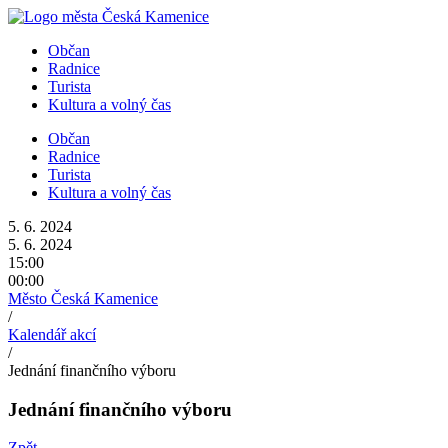
Přejít
k
Občan
obsahu
Radnice
Turista
Kultura a volný čas
Občan
Radnice
Turista
Kultura a volný čas
5. 6. 2024
5. 6. 2024
15:00
00:00
Město Česká Kamenice
/
Kalendář akcí
/
Jednání finančního výboru
Jednání finančního výboru
Zpět