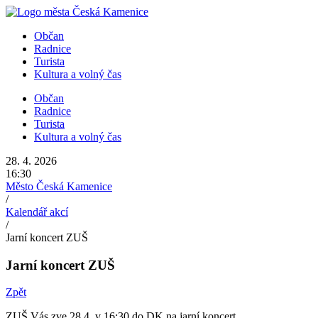
Přejít
k
Občan
obsahu
Radnice
Turista
Kultura a volný čas
Občan
Radnice
Turista
Kultura a volný čas
28. 4. 2026
16:30
Město Česká Kamenice
/
Kalendář akcí
/
Jarní koncert ZUŠ
Jarní koncert ZUŠ
Zpět
ZUŠ Vás zve 28.4. v 16:30 do DK na jarní koncert.