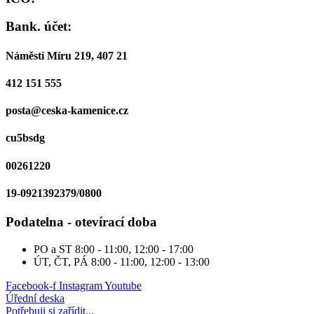
Bank. účet:
Náměstí Míru 219, 407 21
412 151 555
posta@ceska-kamenice.cz
cu5bsdg
00261220
19-0921392379/0800
Podatelna - otevírací doba
PO a ST
8:00 - 11:00, 12:00 - 17:00
ÚT, ČT, PÁ
8:00 - 11:00, 12:00 - 13:00
Facebook-f
Instagram
Youtube
Úřední deska
Potřebuji si zařídit...