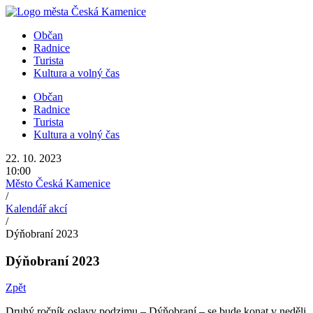
Přejít
k
Občan
obsahu
Radnice
Turista
Kultura a volný čas
Občan
Radnice
Turista
Kultura a volný čas
22. 10. 2023
10:00
Město Česká Kamenice
/
Kalendář akcí
/
Dýňobraní 2023
Dýňobraní 2023
Zpět
Druhý ročník oslavy podzimu – Dýňobraní – se bude konat v neděli