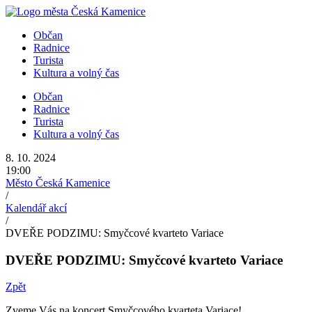
Přejít
k
Občan
obsahu
Radnice
Turista
Kultura a volný čas
Občan
Radnice
Turista
Kultura a volný čas
8. 10. 2024
19:00
Město Česká Kamenice
/
Kalendář akcí
/
DVEŘE PODZIMU: Smyčcové kvarteto Variace
DVEŘE PODZIMU: Smyčcové kvarteto Variace
Zpět
Zveme Vás na koncert Smyčcového kvarteta Variace!