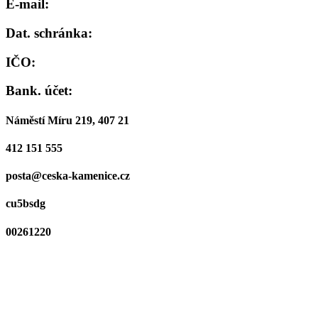
E-mail:
Dat. schránka:
IČO:
Bank. účet:
Náměstí Míru 219, 407 21
412 151 555
posta@ceska-kamenice.cz
cu5bsdg
00261220
19-0921392379/0800
Podatelna - otevírací doba
PO a ST
8:00 - 11:00, 12:00 - 17:00