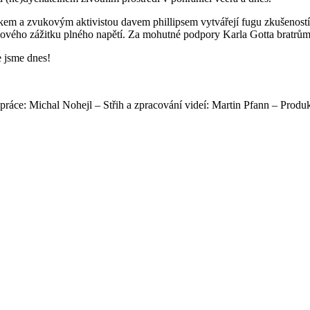
a zvukovým aktivistou davem phillipsem vytvářejí fugu zkušeností, v n
smyslového zážitku plného napětí. Za mohutné podpory Karla Gotta br
e jsme dnes!
olupráce: Michal Nohejl – Střih a zpracování videí: Martin Pfann – 