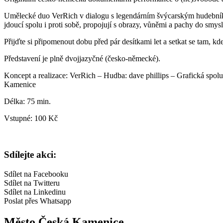
Umělecké duo VerRich v dialogu s legendárním švýcarským hudebníkem 
jdoucí spolu i proti sobě, propojují s obrazy, vůněmi a pachy do 
Přijďte si připomenout dobu před pár desítkami let a setkat se tam, kd
Představení je plně dvojjazyčné (česko-německé).
Koncept a realizace: VerRich – Hudba: dave phillips – Grafická sp
Kamenice
Délka: 75 min.
Vstupné: 100 Kč
Sdílejte akci:
Sdílet na Facebooku
Sdílet na Twitteru
Sdílet na Linkedinu
Poslat přes Whatsapp
Město Česká Kamenice