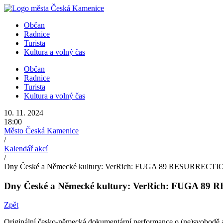
Přejít
k
Občan
obsahu
Radnice
Turista
Kultura a volný čas
Občan
Radnice
Turista
Kultura a volný čas
10. 11. 2024
18:00
Město Česká Kamenice
/
Kalendář akcí
/
Dny České a Německé kultury: VerRich: FUGA 89 RESURRECTI
Dny České a Německé kultury: VerRich: FUGA 8
Zpět
Originální česko-německá dokumentární performance o (ne)svobodě a 