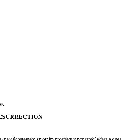
ON
9 RESURRECTION
(ne)dýchatelném životním prostředí v pohraničí včera a dnes.