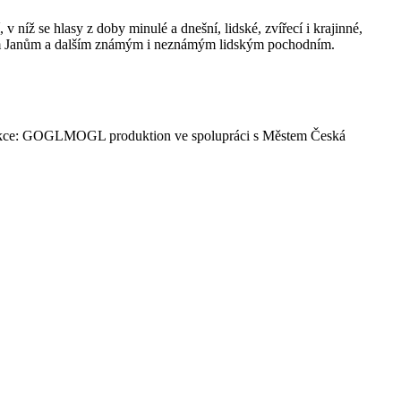
íž se hlasy z doby minulé a dnešní, lidské, zvířecí i krajinné,
atrům Janům a dalším známým i neznámým lidským pochodním.
Produkce: GOGLMOGL produktion ve spolupráci s Městem Česká