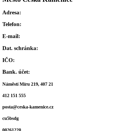
Adresa:
Telefon:
E-mail:
Dat. schránka:
IČO:
Bank. účet:
Náměstí Míru 219, 407 21
412 151 555
posta@ceska-kamenice.cz
cu5bsdg
00261220