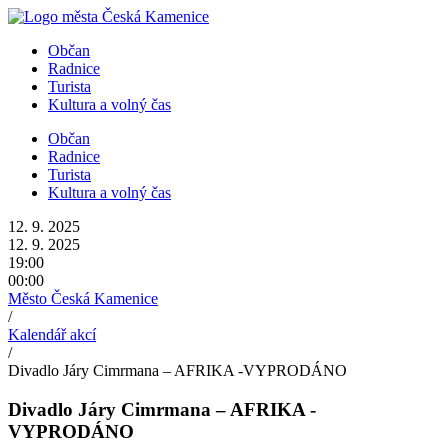
Přejít
k
Občan
obsahu
Radnice
Turista
Kultura a volný čas
Občan
Radnice
Turista
Kultura a volný čas
12. 9. 2025
12. 9. 2025
19:00
00:00
Město Česká Kamenice
/
Kalendář akcí
/
Divadlo Járy Cimrmana – AFRIKA -VYPRODÁNO
Divadlo Járy Cimrmana – AFRIKA -
VYPRODÁNO