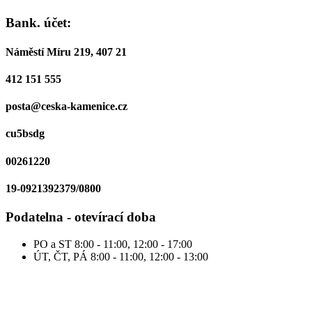
Bank. účet:
Náměstí Míru 219, 407 21
412 151 555
posta@ceska-kamenice.cz
cu5bsdg
00261220
19-0921392379/0800
Podatelna - otevírací doba
PO a ST
8:00 - 11:00, 12:00 - 17:00
ÚT, ČT, PÁ
8:00 - 11:00, 12:00 - 13:00
Facebook-f
Instagram
Youtube
Úřední deska
Potřebuji si zařídit...