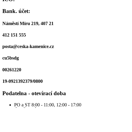
Bank. účet:
Náměstí Míru 219, 407 21
412 151 555
posta@ceska-kamenice.cz
cu5bsdg
00261220
19-0921392379/0800
Podatelna - otevírací doba
PO a ST
8:00 - 11:00, 12:00 - 17:00
ÚT, ČT, PÁ
8:00 - 11:00, 12:00 - 13:00
Facebook-f
Instagram
Youtube
Úřední deska
Potřebuji si zařídit...