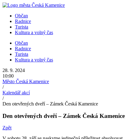
Přejít
k
Občan
obsahu
Radnice
Turista
Kultura a volný čas
Občan
Radnice
Turista
Kultura a volný čas
28. 9. 2024
10:00
Město Česká Kamenice
/
Kalendář akcí
/
Den otevřených dveří – Zámek Česká Kamenice
Den otevřených dveří – Zámek Česká Kamenice
Zpět
V sobotu 28. září se naskytne jedinečná příležitost absolvovat