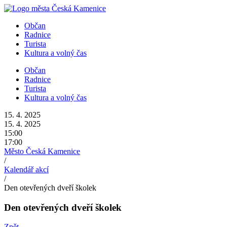
Přejít
k
Občan
obsahu
Radnice
Turista
Kultura a volný čas
Občan
Radnice
Turista
Kultura a volný čas
15. 4. 2025
15. 4. 2025
15:00
17:00
Město Česká Kamenice
/
Kalendář akcí
/
Den otevřených dveří školek
Den otevřených dveří školek
Zpět