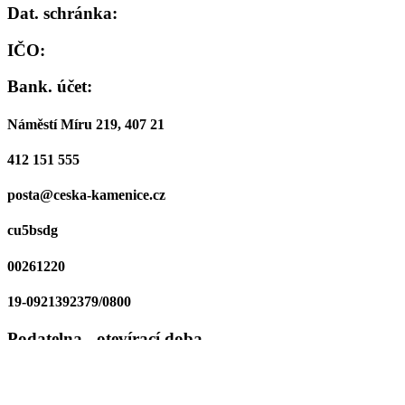
Dat. schránka:
IČO:
Bank. účet:
Náměstí Míru 219, 407 21
412 151 555
posta@ceska-kamenice.cz
cu5bsdg
00261220
19-0921392379/0800
Podatelna - otevírací doba
PO a ST
8:00 - 11:00, 12:00 - 17:00
ÚT, ČT, PÁ
8:00 - 11:00, 12:00 - 13:00