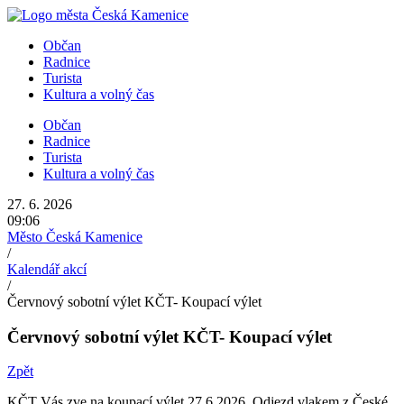
Přejít
k
Občan
obsahu
Radnice
Turista
Kultura a volný čas
Občan
Radnice
Turista
Kultura a volný čas
27. 6. 2026
09:06
Město Česká Kamenice
/
Kalendář akcí
/
Červnový sobotní výlet KČT- Koupací výlet
Červnový sobotní výlet KČT- Koupací výlet
Zpět
KČT Vás zve na koupací výlet 27.6.2026. Odjezd vlakem z České