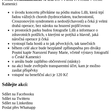
Kamenici
v úvodu koncertu přivítáme na pódiu malou Lilli, která trpí
řadou vážných chorob (hydrocefalem, tracheostomií,
Crouzonovým syndromem a nedoslýchavostí) a čeká ji velmi
drahá operace, bez nároku na hrazení pojišťovnou
v
prostorách parku budou fotografie Lilli a informace o
zdravotních potížích, s kterými se potýká a hlavně, jaká
náročná operace ji čeká
vystoupí řada hostů a to jak pěveckých, tak tanečních
během celé akce bude bezplatně zpřístupněna pro diváky
Poutní kaple Narození Panny Marie, včetně výstavy fotografií
o České Kamenici
v areálu bude zajištěno občerstvení (stánky)
na akci bude zveřejněn transparentní účet, kam je možno
zasílat příspěvky
vstupné na benefiční akci je 120 Kč
Sdílejte akci:
Sdílet na Facebooku
Sdílet na Twitteru
Sdílet na Linkedinu
Poslat přes Whatsapp