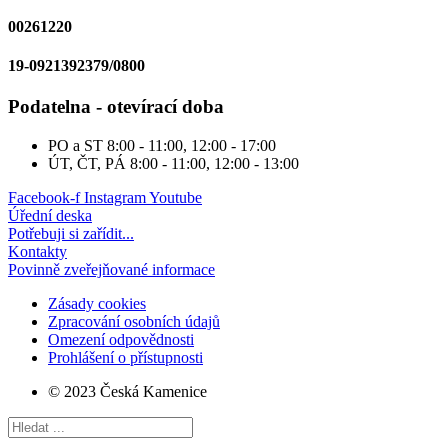
00261220
19-0921392379/0800
Podatelna - otevírací doba
PO a ST
8:00 - 11:00, 12:00 - 17:00
ÚT, ČT, PÁ
8:00 - 11:00, 12:00 - 13:00
Facebook-f
Instagram
Youtube
Úřední deska
Potřebuji si zařídit...
Kontakty
Povinně zveřejňované informace
Zásady cookies
Zpracování osobních údajů
Omezení odpovědnosti
Prohlášení o přístupnosti
© 2023 Česká Kamenice
Search
...