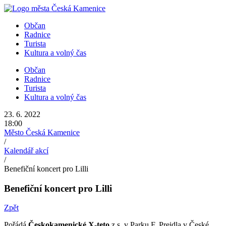
Přejít
k
Občan
obsahu
Radnice
Turista
Kultura a volný čas
Občan
Radnice
Turista
Kultura a volný čas
23. 6. 2022
18:00
Město Česká Kamenice
/
Kalendář akcí
/
Benefiční koncert pro Lilli
Benefiční koncert pro Lilli
Zpět
Pořádá
Českokamenické X-teto
z.s. v Parku F. Preidla v České