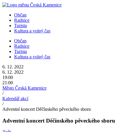
Přejít
k
Občan
obsahu
Radnice
Turista
Kultura a volný čas
Občan
Radnice
Turista
Kultura a volný čas
6. 12. 2022
6. 12. 2022
19:00
21:00
Město Česká Kamenice
/
Kalendář akcí
/
Adventní koncert Děčínského pěveckého sboru
Adventní koncert Děčínského pěveckého sboru
Zpět