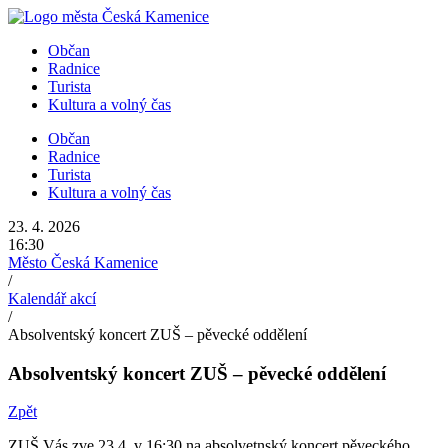
Přejít
k
Občan
obsahu
Radnice
Turista
Kultura a volný čas
Občan
Radnice
Turista
Kultura a volný čas
23. 4. 2026
16:30
Město Česká Kamenice
/
Kalendář akcí
/
Absolventský koncert ZUŠ – pěvecké oddělení
Absolventský koncert ZUŠ – pěvecké oddělení
Zpět
ZUŠ Vás zve 23.4. v 16:30 na absolvetnský koncert pěveckého