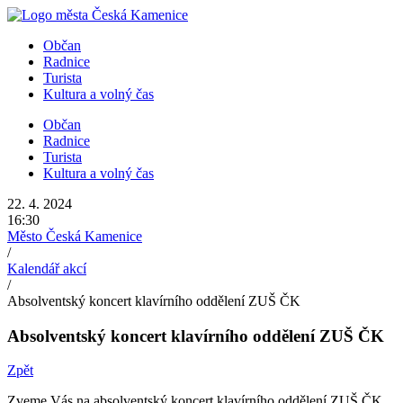
Přejít
k
Občan
obsahu
Radnice
Turista
Kultura a volný čas
Občan
Radnice
Turista
Kultura a volný čas
22. 4. 2024
16:30
Město Česká Kamenice
/
Kalendář akcí
/
Absolventský koncert klavírního oddělení ZUŠ ČK
Absolventský koncert klavírního oddělení ZUŠ ČK
Zpět
Zveme Vás na absolventský koncert klavírního oddělení ZUŠ ČK,