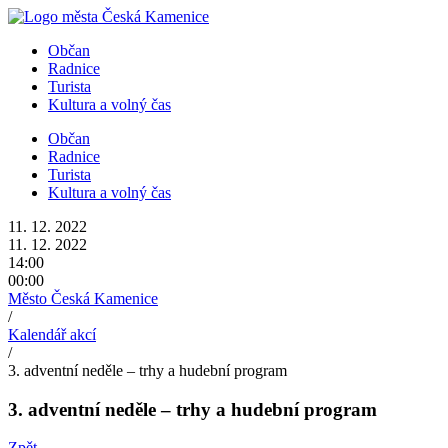
Přejít
k
Občan
obsahu
Radnice
Turista
Kultura a volný čas
Občan
Radnice
Turista
Kultura a volný čas
11. 12. 2022
11. 12. 2022
14:00
00:00
Město Česká Kamenice
/
Kalendář akcí
/
3. adventní neděle – trhy a hudební program
3. adventní neděle – trhy a hudební program
Zpět