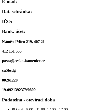
E-mail:
Dat. schránka:
IČO:
Bank. účet:
Náměstí Míru 219, 407 21
412 151 555
posta@ceska-kamenice.cz
cu5bsdg
00261220
19-0921392379/0800
Podatelna - otevírací doba
PO a ST
8:00 - 11:00, 12:00 - 17:00