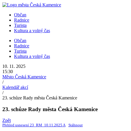
Přejít
k
Občan
obsahu
Radnice
Turista
Kultura a volný čas
Občan
Radnice
Turista
Kultura a volný čas
10. 11. 2025
15:30
Město Česká Kamenice
/
Kalendář akcí
/
23. schůze Rady města Česká Kamenice
23. schůze Rady města Česká Kamenice
Zpět
Přehled usnesení 23_RM_10.11.2025 A
Stáhnout