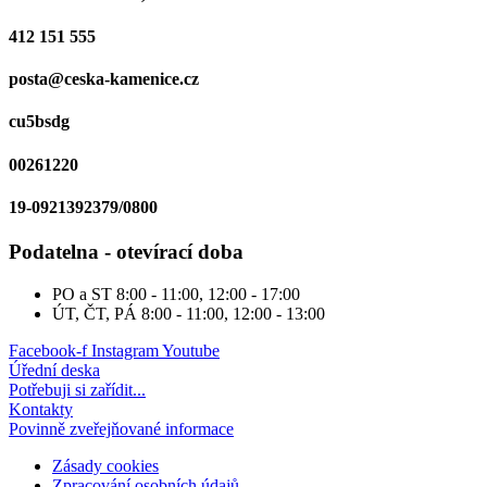
412 151 555
posta@ceska-kamenice.cz
cu5bsdg
00261220
19-0921392379/0800
Podatelna - otevírací doba
PO a ST
8:00 - 11:00, 12:00 - 17:00
ÚT, ČT, PÁ
8:00 - 11:00, 12:00 - 13:00
Facebook-f
Instagram
Youtube
Úřední deska
Potřebuji si zařídit...
Kontakty
Povinně zveřejňované informace
Zásady cookies
Zpracování osobních údajů