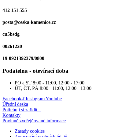
412 151 555
posta@ceska-kamenice.cz
cu5bsdg
00261220
19-0921392379/0800
Podatelna - otevírací doba
PO a ST
8:00 - 11:00, 12:00 - 17:00
ÚT, ČT, PÁ
8:00 - 11:00, 12:00 - 13:00
Facebook-f
Instagram
Youtube
Úřední deska
Potřebuji si zařídit...
Kontakty
Povinně zveřejňované informace
Zásady cookies
Zpracování osobních údajů