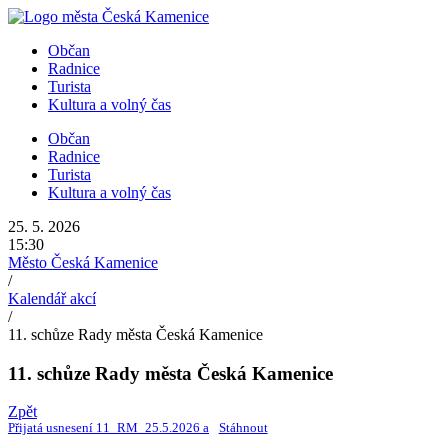
Přejít
k
Občan
obsahu
Radnice
Turista
Kultura a volný čas
Občan
Radnice
Turista
Kultura a volný čas
25. 5. 2026
15:30
Město Česká Kamenice
/
Kalendář akcí
/
11. schůze Rady města Česká Kamenice
11. schůze Rady města Česká Kamenice
Zpět
Přijatá usnesení 11_RM_25.5.2026 a
Stáhnout