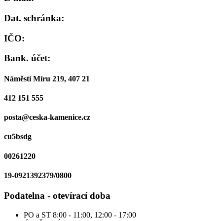
Dat. schránka:
IČO:
Bank. účet:
Náměstí Míru 219, 407 21
412 151 555
posta@ceska-kamenice.cz
cu5bsdg
00261220
19-0921392379/0800
Podatelna - otevírací doba
PO a ST
8:00 - 11:00, 12:00 - 17:00