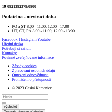
19-0921392379/0800
Podatelna - otevírací doba
PO a ST
8:00 - 11:00, 12:00 - 17:00
ÚT, ČT, PÁ
8:00 - 11:00, 12:00 - 13:00
Facebook-f
Instagram
Youtube
Úřední deska
Potřebuji si zařídit...
Kontakty
Povinně zveřejňované informace
Zásady cookies
Zpracování osobních údajů
Omezení odpovědnosti
Prohlášení o přístupnosti
© 2023 Česká Kamenice
Search
...
výsledků
Zobrazit všechny výsledky