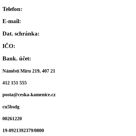
Telefon:
E-mail:
Dat. schránka:
IČO:
Bank. účet:
Náměstí Míru 219, 407 21
412 151 555
posta@ceska-kamenice.cz
cu5bsdg
00261220
19-0921392379/0800