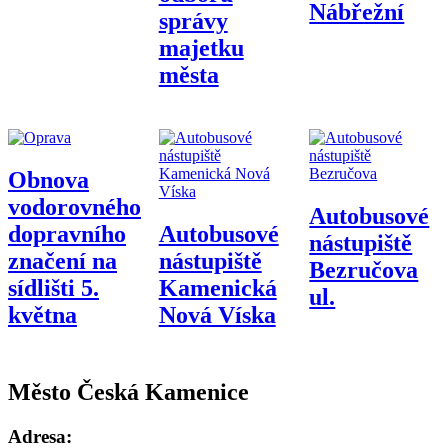
Nábřežní
správy
majetku
města
Obnova
vodorovného
Autobusové
dopravního
Autobusové
nástupiště
značení na
nástupiště
Bezručova
sídlišti 5.
Kamenická
ul.
května
Nová Víska
Město Česká Kamenice
Adresa: