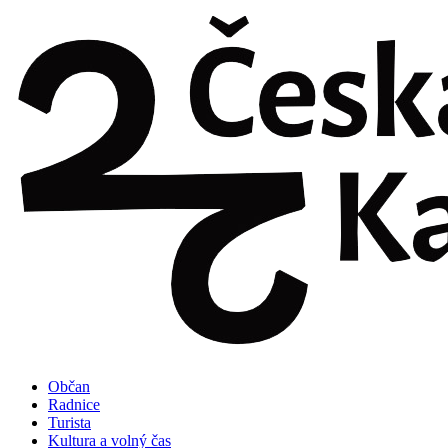
Přejít
k
obsahu
Občan
Radnice
Turista
Kultura a volný čas