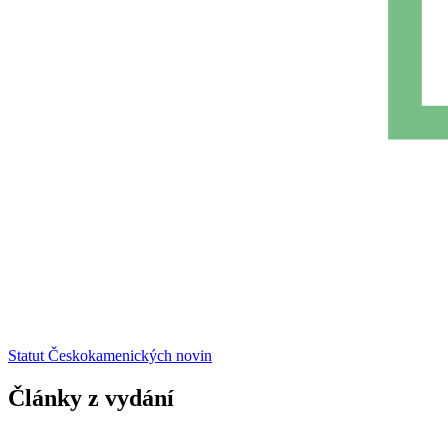
Statut Českokamenických novin
Články z vydání