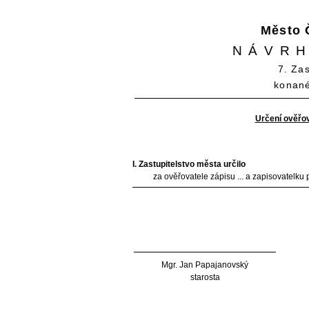
Město 
NÁVRH
7. Za
konané
Určení ověřov
I. Zastupitelstvo města určilo
za ověřovatele zápisu ... a zapisovatelk
Mgr. Jan Papajanovský
starosta