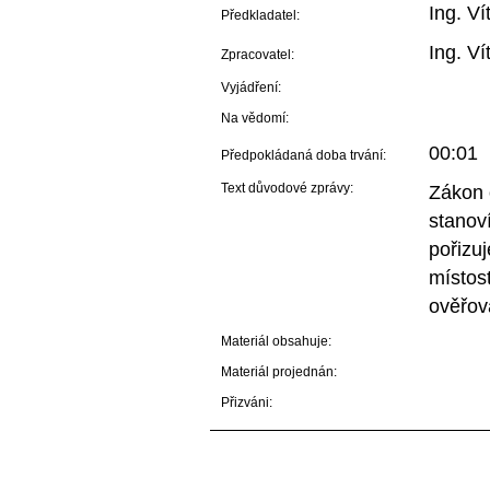
Ing. V
Předkladatel:
Ing. V
Zpracovatel:
Vyjádření:
Na vědomí:
00:01
Předpokládaná doba trvání:
Text důvodové zprávy:
Zákon 
stanov
pořizuj
místost
ověřov
Materiál obsahuje:
Materiál projednán:
Přizváni: