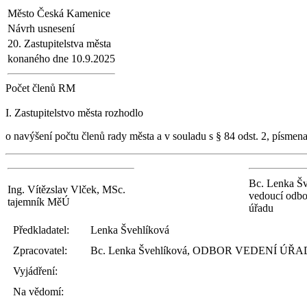
Město Česká Kamenice
Návrh usnesení
20. Zastupitelstva města
konaného dne 10.9.2025
Počet členů RM
I. Zastupitelstvo města rozhodlo
o navýšení počtu členů rady města a v souladu s § 84 odst. 2, písmena
Bc. Lenka Šv
Ing. Vítězslav Vlček, MSc.
vedoucí odbo
tajemník MěÚ
úřadu
Předkladatel:
Lenka Švehlíková
Zpracovatel:
Bc. Lenka Švehlíková, ODBOR VEDENÍ ÚŘ
Vyjádření:
Na vědomí: