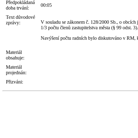
Předpokládaná
00:05
doba trvání:
Text důvodové
V souladu se zákonem č. 128/2000 Sb., o obcích je
zprávy:
1/3 počtu členů zastupitelstva města (§ 99 odst. 3
Navýšení počtu radních bylo diskutováno v RM, k
Materiál
obsahuje:
Materiál
projednán:
Přizváni: